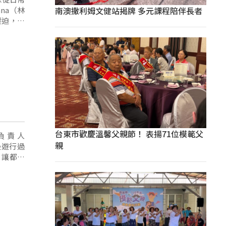
ana（林
南澳撒利姆文健站揭牌 多元課程陪伴長者
壓迫，那
台東市歡慶溫馨父親節！ 表揚71位模範父
親
邊遊行過
，讓都市
主持