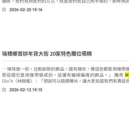
關係，我們就用我們的方式，就是我們就自己用手寫的，那時候
很多的錢，可以拿去打字行打字，所以就想說找其 …
2026-02-20 19:16
瑞穗鄉首辦年貨大街 20家特色攤位吸睛
… 璃珠做一些，比較創新的飾品，還有織布，像這些都是用織帶
那這個也是用織帶做成的，這邊有蠟線編織的飾品。」 攤商
M
Olo'h（林婉儀）：「想說可以順便曝光，讓大家知道我們有賣這
也可以讓大家多知道，奇美部落的一些文化。」 鄉長提到，花 …
2026-02-12 19:15