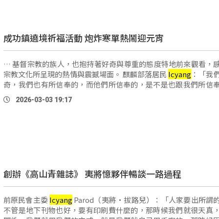
成功鎮遶境祈福活動 炮炸寒單熱鬧迎元宵
… 基督宗教的族人，也抱持著好奇與尊重的態度特地前來觀看，
宗教文化所呈現的熱情與震撼場面。 麒麟部落居民
Icyang
：「我
奇，我們也有所信奉的，而他們所信奉的，是不是也跟我們所信
樣？所以我們就來觀看他們熱鬧的活 …
2026-03-03 19:17
創辦《高山青雜誌》 夷將憶夥伴暢談一路過程
前原民會主委
Icyang
Parod（夷將‧拔路兒）：「人家要出所謂
不管是地下刊物也好，要有印刷費什麼的，那時候我們就很天真