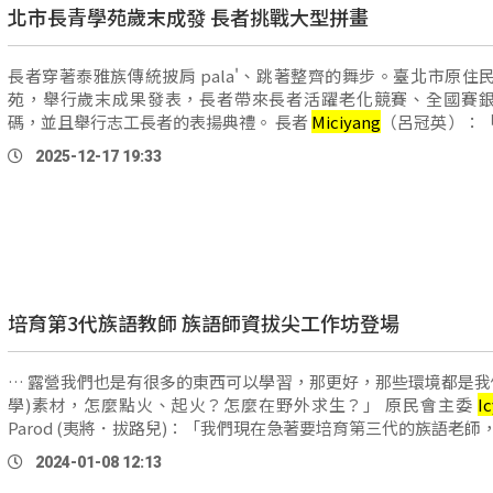
北市長青學苑歲末成發 長者挑戰大型拼畫
長者穿著泰雅族傳統披肩 pala'、跳著整齊的舞步。臺北市原住
苑，舉行歲末成果發表，長者帶來長者活躍老化競賽、全國賽
碼，並且舉行志工長者的表揚典禮。 長者
Miciyang
（呂冠英）：
種的活動讓我們有，長生不老（延緩老化）而且學以致 …
2025-12-17 19:33
培育第3代族語教師 族語師資拔尖工作坊登場
… 露營我們也是有很多的東西可以學習，那更好，那些環境都是我
學)素材，怎麼點火、起火？怎麼在野外求生？」 原民會主委
I
Parod (夷將．拔路兒)：「我們現在急著要培育第三代的族語老師
不容易，因為大家是在你的父母、你的家庭已經不講族語 …
2024-01-08 12:13