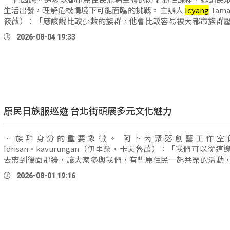
生活出發，理解危機情境下可能面臨的挑戰。 主辦人
Icyang
Tam
筱薇）：「應該說比較少數的族群，他會比較容易被大都市族群
可能在真的有危機的時候，我們就可能成為另外 …
2026-08-04 19:33
原民日族服巡遊 台北街頭展多元文化魅力
… 族群身分的重要象徵。 阿卜芮聚落創藝工作室負責人
Idrisan·kavurungan（伊里桑·卡夫魯萬）：「我們可以從這
去帶到後面那邊，讓大家參與我們，有些原住民一起共榮的活動
的原住民，或者是北漂的原住民，都會有一個地方可以一起參與。」 
2026-08-01 19:16
人
Icyang