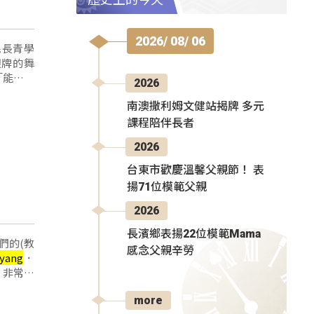
2026/ 08/ 06
民長青學
銀牌的舞
「能有這
2026
南澳撒利姆文健站揭牌 多元
課程陪伴長者
2026
台東市歡慶溫馨父親節！ 表
揚71位模範父親
2026
長濱鄉表揚22位模範Mama
們的(教
感念父親辛勞
cyang
．
，非常地
more