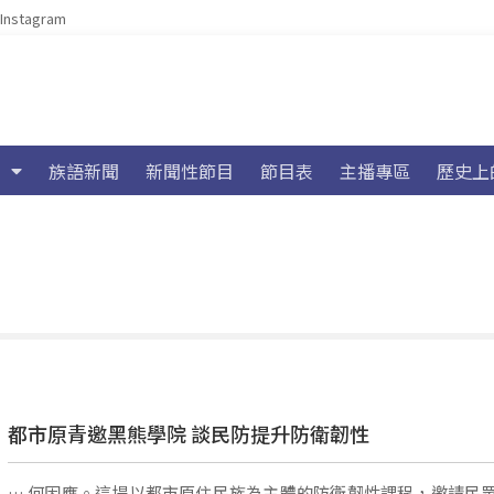
Instagram
族語新聞
新聞性節目
節目表
主播專區
歷史上
都市原青邀黑熊學院 談民防提升防衛韌性
… 何因應。這場以都市原住民族為主體的防衛韌性課程，邀請民