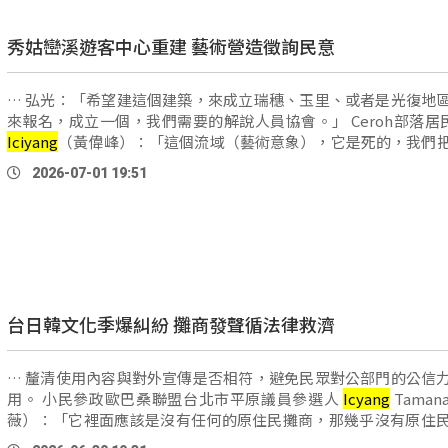
秀姑巒溪遊客中心重建 藝術營造徵詢民意
… 弘光：「希望建這個建築，來成立瑞穗、玉里、或者是光復地
來報名，成立一個，我們需要的解說人員協會。」 C
Iciyang
（黃偉峰）：「這個流域（藝術意象），它是死的，我們
活的可以嗎？就像天空步道那種，讓水真的會流，用透明玻璃。」 由於
2026-07-01 19:51
姑 …
台日韓文化季爆糾紛 攤商發聲循法律救濟
… 釐清使用內容與對外宣傳是否相符，避免民眾對公部門的公信
用。 小民參政歐巴桑聯盟台北市平原議員參選人
Icyang
Tama
薇）：「它裡面應該是沒有任何的原住民攤商，那幾乎沒有原住
為什麼可以使用原住民族的經濟特區？因為這 …