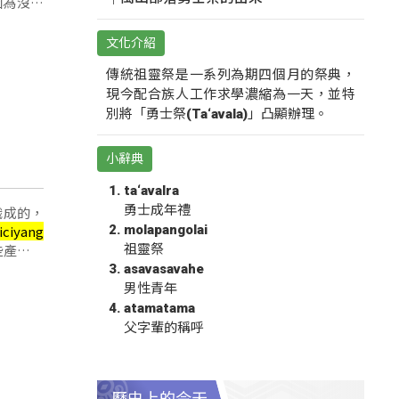
因為沒有
文化介紹
傳統祖靈祭是一系列為期四個月的祭典，
現今配合族人工作求學濃縮為一天，並特
別將「勇士祭(Ta‘avala)」凸顯辦理。
小辭典
ta‘avalra
勇士成年禮
織成的，
molapangolai
iciyang
些產品，
祖靈祭
asavasavahe
男性青年
atamatama
父字輩的稱呼
歷史上的今天