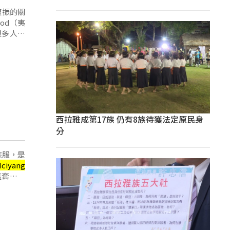
復振的關
rod（夷
很多人都
西拉雅成第17族 仍有8族待獲法定原民身
分
族服，是
Iciyang
這套衣服
…