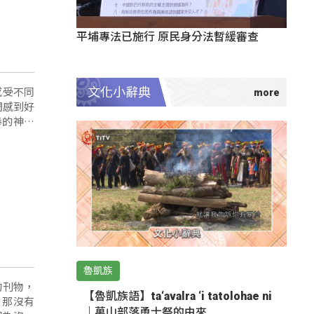
平埔專法已施行 原民身分法暫緩審查
感受不同
文化小辭典
們感到好
奉的神一
魯凱族
的刊物，
【魯凱族語】ta‘avalra ‘i tatolohae ni
，那沒有
｜萬山部落勇士祭的由來