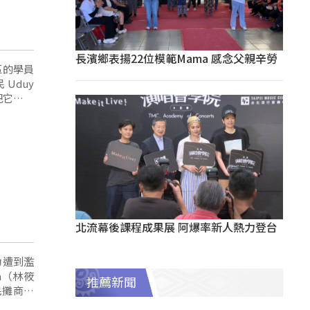
長濱鄉表揚22位模範Mama 感念父親辛勞
區的學員
eroh部落居民 Uduy
把它弄成
秀
北流幕後課程成果展 阿爆率新人熱力登台
力遭到濫
na（林筱
推薦新聞
民攤商，