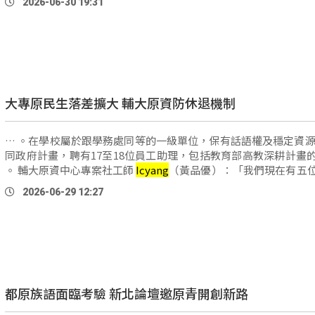
2026-06-30 19:31
大專原民生落差擴大 輔大原資防休退機制
… 。在學校屬於跟學務處同等的一級單位，保有話語權及穩定資源
同政府計畫，聘有17至18位員工助理，包括教育部高教深耕計畫
。 輔大原資中心專案社工師
Icyang
（黃品優）：「我們現在有五
助理，就會分別負責二到三個院所，我們 …
2026-06-29 12:27
都原族語面臨考驗 新北論壇邀原青開創新路