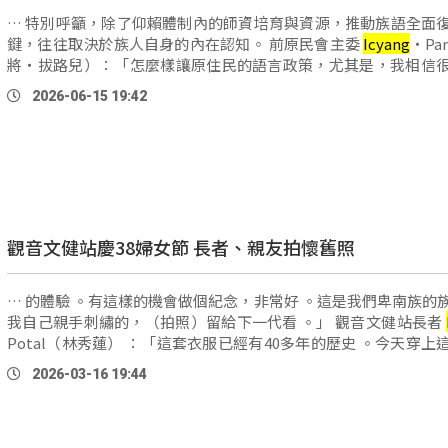
… 特別呼籲，除了仰賴體制內的師資培育與資源，推動族語全面
鍵，往往取決於族人自身的內在認知。 前原民會主委
Icyang
‧Pa
將‧拔路兒）：「怎麼樣讓原住民的語言政策，尤其是，我相信
還不知道，其實我們的語言已經是國家的語言，我們 …
2026-06-15 19:42
觀音文健站慶38婦女節 長者、親友拍懷舊照
… 的體驗 。有這樣的機會做個紀念，非常好 。這是我們卑南族的
我自己親手刺繡的，（拍照）留給下一代看 。」 觀音文健站長者
Potal（林秀蓮） ：「這套衣服已經有40多年的歷史 。今天穿上
拍照，心情真的非常喜悅 。」 長者的眉眼間，不僅展現喜悅的心 
2026-03-16 19:44