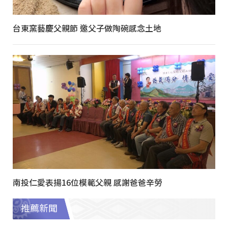
台東窯藝慶父親節 邀父子做陶碗感念土地
南投仁愛表揚16位模範父親 感謝爸爸辛勞
推薦新聞