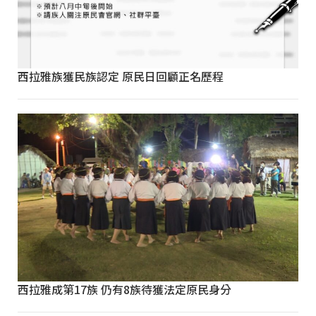
西拉雅族獲民族認定 原民日回顧正名歷程
西拉雅成第17族 仍有8族待獲法定原民身分