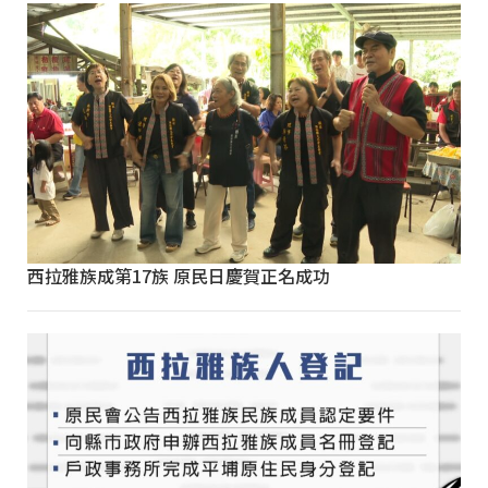
西拉雅族成第17族 原民日慶賀正名成功