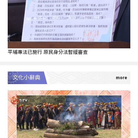
平埔專法已施行 原民身分法暫緩審查
文化小辭典