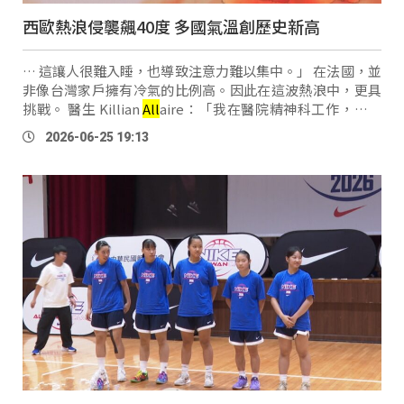
西歐熱浪侵襲飆40度 多國氣溫創歷史新高
… 這讓人很難入睡，也導致注意力難以集中。」 在法國，並
非像台灣家戶擁有冷氣的比例高。因此在這波熱浪中，更具
挑戰。 醫生 Killian
All
aire：「我在醫院精神科工作，我們
算幸運在公共場域有冷氣，但是病房內就沒有了，這很棘
2026-06-25 19:13
手，這些病房從早到晚都維持在30度 …