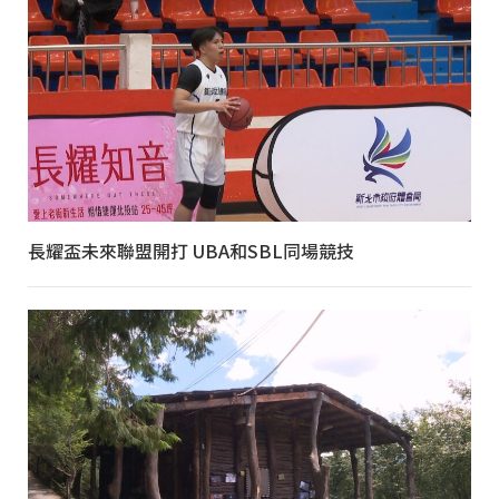
長耀盃未來聯盟開打 UBA和SBL同場競技