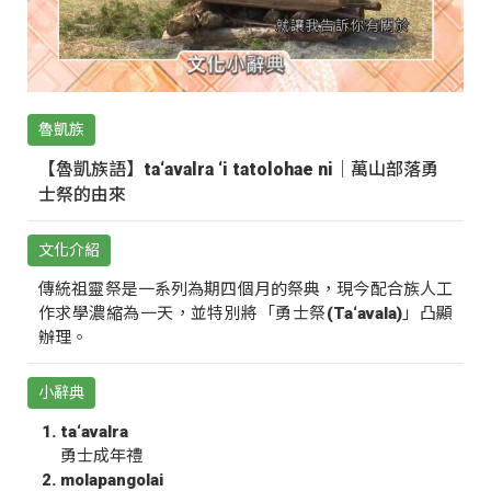
魯凱族
【魯凱族語】ta‘avalra ‘i tatolohae ni｜萬山部落勇
士祭的由來
文化介紹
傳統祖靈祭是一系列為期四個月的祭典，現今配合族人工
作求學濃縮為一天，並特別將「勇士祭(Ta‘avala)」凸顯
辦理。
小辭典
ta‘avalra
勇士成年禮
molapangolai