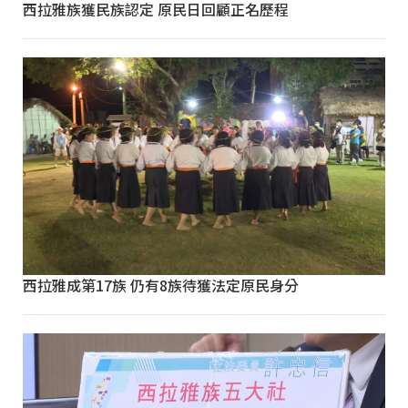
西拉雅族獲民族認定 原民日回顧正名歷程
西拉雅成第17族 仍有8族待獲法定原民身分