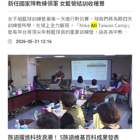
新任國家隊教練領軍 女籃營結訓收穫豐
女子組籃球訓練營最後一天進行對抗賽，球員們將為期四天
訓練營所學，在場上全力展現 。「Nike
All
Taiwan Camp」
是每年台灣頂尖年輕籃球員的重要訓練營，由各高中教練推
薦隊內優秀球員參與集訓，今年共有27位來自不同隊伍的
2026-05-31 12:16
HBL球員，及香港、美國華裔 …
族語躍進科技浪潮！ 5族語維基百科成果發表