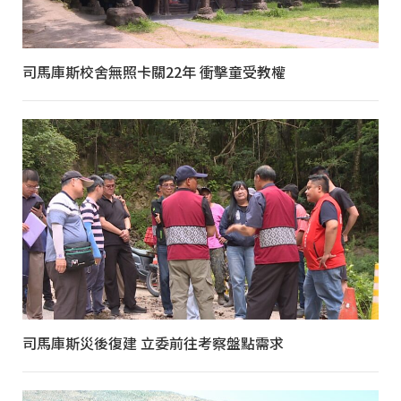
司馬庫斯校舍無照卡關22年 衝擊童受教權
司馬庫斯災後復建 立委前往考察盤點需求