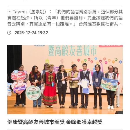
… Teymu（詹素娥）：「我們的語音辨別系統，這個部分其
實還在起步，所以（青年）他們要能夠，完全按照我們的語
音去辨別，其實還是有一段距離。」 台灣維基數據社群共同
召集人
All
en：「無論是wikipitiya、wikidata也好，或是整
2025-12-24 19:32
個維基媒體的平臺，都是AI很重要的素材，不管是英文 …
健康暨高齡友善城市頒獎 金峰鄉獲卓越獎