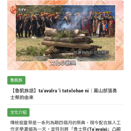
魯凱族
【魯凱族語】ta‘avalra ‘i tatolohae ni｜萬山部落勇
士祭的由來
文化介紹
傳統祖靈祭是一系列為期四個月的祭典，現今配合族人工
作求學濃縮為一天，並特別將「勇士祭(Ta‘avala)」凸顯