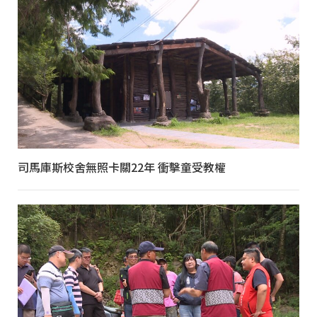
司馬庫斯校舍無照卡關22年 衝擊童受教權