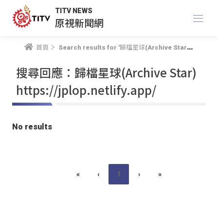
TITV NEWS
原視新聞網
首頁
Search results for '歸檔星球(Archive Star) https://jplop.netlify.app/'
搜尋回應：歸檔星球(Archive Star)
https://jplop.netlify.app/
No results
«
‹
1
›
»