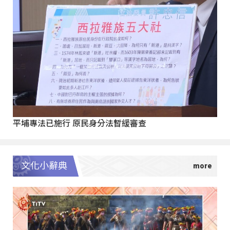
平埔專法已施行 原民身分法暫緩審查
文化小辭典