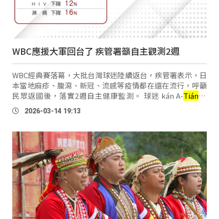
WBC應援大軍回台了 疾管署籲自主觀測2週
WBC經典賽落幕，大批台灣球迷陸續返台，疾管署表示，日
本當地麻疹、腹瀉、新冠、流感等疫情都在還在流行，呼籲
民眾返國後，落實2週自主健康監測。 球迷 kán A-
Tián
：
「回來（台灣）反而症狀有好一點，在那邊電車上，我看到
2026-03-14 19:13
台灣人應該也都有戴口罩比較多，也 …