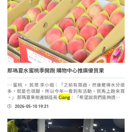
那瑪夏水蜜桃季開跑 購物中心推廣優質果
… 蜜桃 。 民眾 李小姐：「之前有買過，然後覺得水分很
多，就是也很甜，所以今年一看到有活動，就馬上跑來買
。」 那瑪夏果樹產銷班長
Ciang
：「希望說我們能夠透過這
個活動，讓我們那瑪夏的桃農，能夠更發揚光大，讓每一個
2026-05-10 19:21
種植水蜜桃的農民，都能夠更用心，在我 …