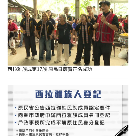
西拉雅族成第17族 原民日慶賀正名成功