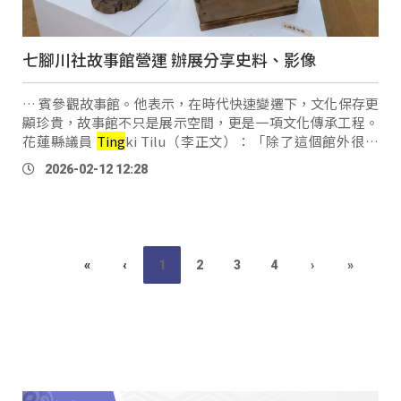
七腳川社故事館營運 辦展分享史料、影像
… 賓參觀故事館。他表示，在時代快速變遷下，文化保存更
顯珍貴，故事館不只是展示空間，更是一項文化傳承工程。
花蓮縣議員
Ting
ki Tilu（李正文）：「除了這個館外很重
要，要讓我們世世代代的這個鄉親，跟我們的這個後代，能
2026-02-12 12:28
夠知道我們吉安鄉七腳川有這樣 …
«
‹
1
2
3
4
›
»