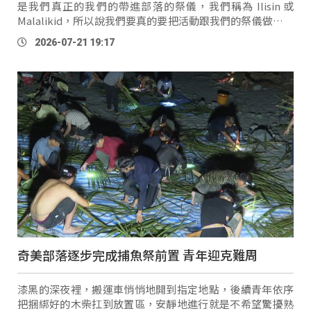
是我們真正的我們的帶進部落的祭儀，我們稱為 Ilisin 或
Malalikid，所以說我們要真的要把活動跟我們的祭儀做一個
分割，不要造就說我們的原住民的活動是一個觀光活動的附
2026-07-21 19:17
屬物。」 花蓮縣議員
Ting
ki
奇美部落逐步完成捕魚祭前置 青年迎克難周
漆黑的深夜裡，搬運車悄悄地開到指定地點，後續青年依序
把捆綁好的木柴扛到放置區，安靜地進行就是不希望驚擾熟