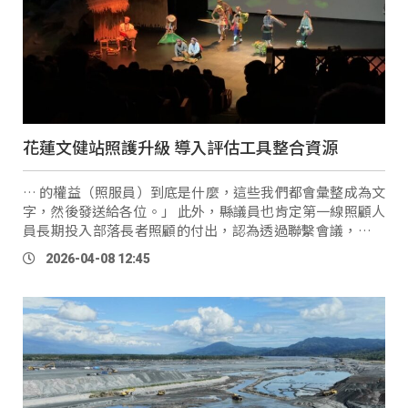
花蓮文健站照護升級 導入評估工具整合資源
… 的權益（照服員）到底是什麼，這些我們都會彙整成為文
字，然後發送給各位。」 此外，縣議員也肯定第一線照顧人
員長期投入部落長者照顧的付出，認為透過聯繫會議，不僅
凝聚共識，也讓各站提出實際困難，協助縣府即時回應。 花
2026-04-08 12:45
蓮縣議員
Ting
ki Tilu(李正文)