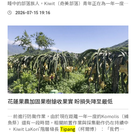
睡中的部落族人，Kiwit（奇美部落）青年正在為一年一度的
Komolis（捕魚祭）做最後準備。 第四級LaKori'階層級長
2026-07-15 19:16
Tipang
（柯爾博）：「把我們的木材搬下 …
花蓮果農加固果樹搶收果實 盼損失降至最低
… 前進行防颱作業，由於現在距離一年一度的Komolis（捕
魚祭）還有一段時間，相關前置作業與採集動作仍在持續中
。 Kiwit LaKori'階層級長
Tipang
（柯爾博） ：「我們有先
把黑網鋪在茅草上面，防止茅草飛起來，然後裡面有再加固