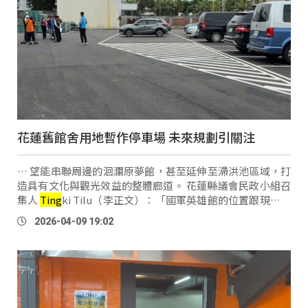
花蓮舊館舍用地暫作停車場 未來規劃引關注
… 望能串聯周邊的洄瀾原夢館，甚至延伸至滯洪池區域，打
造具有文化與觀光效益的整體廊道。 花蓮縣議會民政小組召
集人
Ting
ki Tilu（李正文）：「國軍英雄館的位置跟現在的
這個，原住民會館的部分 希望變成一個所謂的觀光廊道的這
2026-04-09 19:02
一塊，從這個所謂的 …