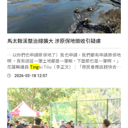
馬太鞍溪整治線擴大 涉原保地徵收引疑慮
… 以你們也申請原保地了）我也申請，我們都有申請原保地
啊 。我有送這一筆土地都是一筆嘛，下面那也是一筆啊 。」
花蓮縣議員
Ting
ki Tilu（李正文）：「原民會應該趕快去責
成處理這塊的事情，為什麼？因為其他的私有地都有補償，
2026-03-18 12:07
就只有原住民保留地其中，針對 …