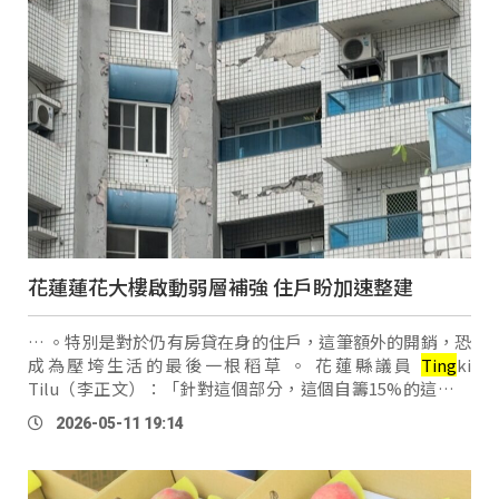
花蓮蓮花大樓啟動弱層補強 住戶盼加速整建
… 。特別是對於仍有房貸在身的住戶，這筆額外的開銷，恐
成為壓垮生活的最後一根稻草 。 花蓮縣議員
Ting
ki
Tilu（李正文）：「針對這個部分，這個自籌15%的這個部
分，尤其是針對我們目前住戶還在房貸的這種壓力的住戶，
2026-05-11 19:14
能夠給他們全額的一個協助，對他們 …