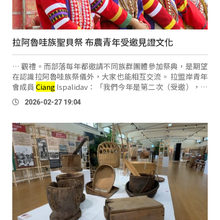
拉阿魯哇族聖貝祭 布農青年受邀見證文化
… 觀禮。而部落每年都邀請不同族群團體參加祭典，是期望
在認識拉阿魯哇族祭儀外，大家也能相互交流。 拉盟岸青年
會成員
Ciang
Ispalidav：「我們今年是第二次（受邀），也
是有延續這份感動，能夠多學習的，這個機會就好好把
2026-02-27 19:04
握。」 拉盟岸青年會成員 Umas Manqoqo：「主要是在 …