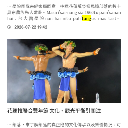
… 學院團隊未經家屬同意，挖掘花蓮萬榮鄉馬遠部落的數十
具布農族先人遺骨。Masa i'sai-nang sia 1960tu pain'sanan
hai . 台大醫學院nan hai nitu pali'
tang
us mas tastu-
lu'mahan at . Kaz'kazun-a sabung si'zaun a mai'tuhnaz
2026-07-22 19:42
然而，自2017年起，部落族人持續要求馬遠部落遺骨返還並
提出補償訴求，但進度延宕，雙 …
花蓮推聯合豐年節 文化、觀光平衡引關注
… 部落，來了解部落的真正他的文化傳承以及祭儀情況。可