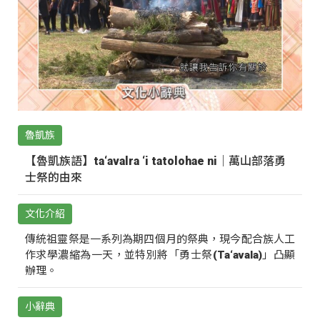
魯凱族
【魯凱族語】ta‘avalra ‘i tatolohae ni｜萬山部落勇
士祭的由來
文化介紹
傳統祖靈祭是一系列為期四個月的祭典，現今配合族人工
作求學濃縮為一天，並特別將「勇士祭(Ta‘avala)」凸顯
辦理。
小辭典