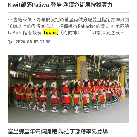
Kiwit部落Paliwal登場 漁獲遊街展狩獵實力
… 會結束後，青年們就把漁獲量再做分配並且指定青年到第
10級以上的各階層送魚，準備進行Pakadac的儀式。 第四級
LaKori'階層級長
Tipang
（柯爾博）：「印象深刻應該是下
水抓魚，我覺得過了那麼多年，還是覺得很好玩，每年都有
2026-08-03 12:38
不一樣的感覺，還是要再跟kaka（學長輩 …
富里鄉豐年祭儀開跑 姆拉丁部落率先登場