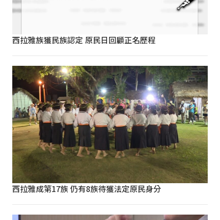
西拉雅族獲民族認定 原民日回顧正名歷程
西拉雅成第17族 仍有8族待獲法定原民身分