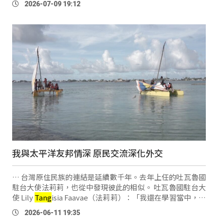
2026-07-09 19:12
柱子，用繩子先給它綁起來，怕颱風會把它吹 …
我與太平洋友邦情深 原民交流深化外交
… 台灣原住民族的連結是延續數千年。去年上任的吐瓦魯國
駐台大使法莉莉，也從中發現彼此的相似。 吐瓦魯國駐台大
使 Lily
Tang
isia Faavae（法莉莉）：「我還在學習當中，但
我看到一些我們國家，跟台灣原住民族之間的文化，相似性
2026-06-11 19:35
非常有趣，像是類似的頭飾花環 …