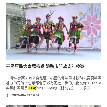
基隆原民大會舞徵選 跨縣市開放青年參賽
… 青年參賽，有來自花蓮、桃園的青年同場較勁，展現樂舞
魅力的同時，也讓都會原鄉有更進一步的文化交織。 Toem
樂舞劇團團長
Ting
'ong Suming（陳兆宏）：「很不一樣。
應該說（比賽）模式雖然一樣，但是可能是因為地區上的差
2026-06-01 19:24
異，因為花蓮算是原鄉，表現的東西會比較 …