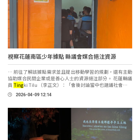
視察花蓮南區少年據點 縣議會媒合挹注資源
… 前往了解該據點需求並且提出移動學習的規劃，還有主動
協助媒合民間企業或是善心人士的資源挹注部分。 花蓮縣議
員
Ting
ki Tilu （李正文）：「會後討論當中也建議社會處，
針對各服務據點的差異性部分，要去做差異性補助，這樣才
2026-04-09 12:14
能夠補助到各據點，該 …