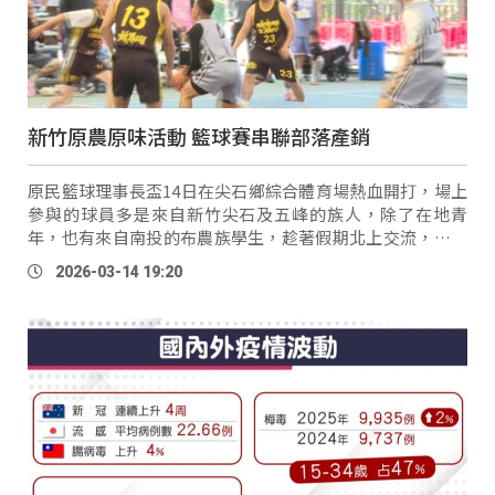
新竹原農原味活動 籃球賽串聯部落產銷
原民籃球理事長盃14日在尖石鄉綜合體育場熱血開打，場上
參與的球員多是來自新竹尖石及五峰的族人，除了在地青
年，也有來自南投的布農族學生，趁著假期北上交流，以球
會友 。 SPAZI球員
Tiang
Taisnunam 田宥朋：「我原本是
2026-03-14 19:20
在南投讀書，因為同學也是這邊的 …