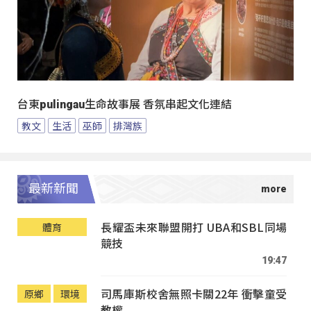
台東pulingau生命故事展 香氛串起文化連結
教文
生活
巫師
排灣族
最新新聞
長耀盃未來聯盟開打 UBA和SBL同場
體育
競技
19:47
司馬庫斯校舍無照卡關22年 衝擊童受
原鄉
環境
教權