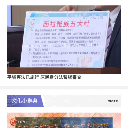
平埔專法已施行 原民身分法暫緩審查
文化小辭典