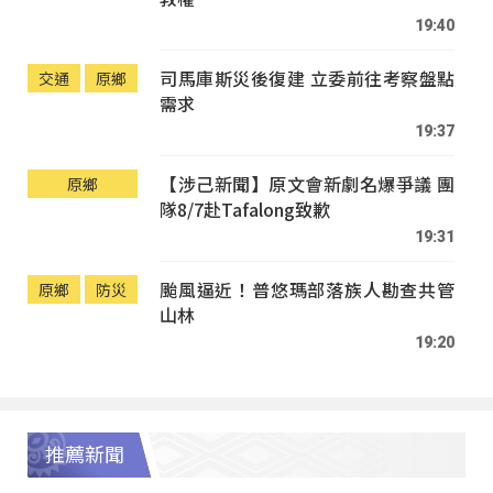
19:40
司馬庫斯災後復建 立委前往考察盤點
交通
原鄉
需求
19:37
【涉己新聞】原文會新劇名爆爭議 團
原鄉
隊8/7赴Tafalong致歉
19:31
颱風逼近！普悠瑪部落族人勘查共管
原鄉
防災
山林
19:20
推薦新聞