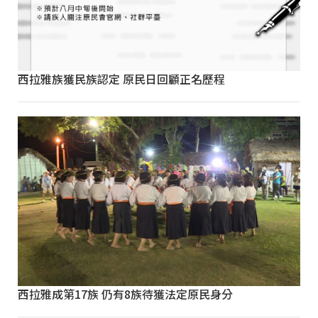
西拉雅族獲民族認定 原民日回顧正名歷程
西拉雅成第17族 仍有8族待獲法定原民身分