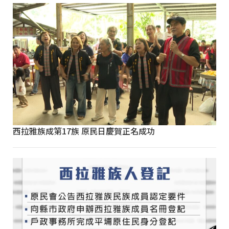
西拉雅族成第17族 原民日慶賀正名成功