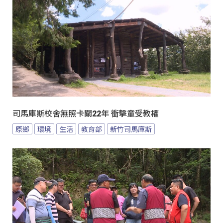
司馬庫斯校舍無照卡關22年 衝擊童受教權
原鄉
環境
生活
教育部
新竹司馬庫斯