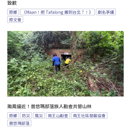
致歉
原鄉
《Maan！把 Tafalong 搬到台北？！》
劇名爭議
原文會
颱風逼近！普悠瑪部落族人勘查共管山林
原鄉
防災
風災
南王山勘查
南王社區發展協會
普悠瑪部落